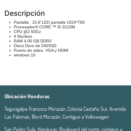
Descripción
Pantalla: 15.6”LED pantalla 1024*768.
Procesador® CORE ™ I5-3210M
CPU @2.50Gz
4 Núcleos
RAM 4.00 GB DDR3
Disco Duro de 240SSD
Puerto de video: VGA y HDMI
windows 10
Ubicación Honduras
Tegucigalpa Francisco Morazán, Colonia Castaño Sur, Avenida
Las Palomas, Blvrd Morazán, Contiguo a Volkswagen
San Pedro Sula, Honduras: Boulevard del norte, contiguo a